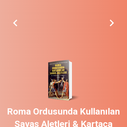
chevron_left
chevron_right
Roma Ordusunda Kullanılan
Savaş Aletleri & Kartaca