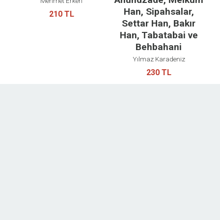
Mehmet Erken
Han, Sipahsalar,
210 TL
Settar Han, Bakır
Han, Tabatabai ve
Behbahani
Yılmaz Karadeniz
230 TL
arrow_forward_ios
TÜM KITAPLAR
Çok Satanlar