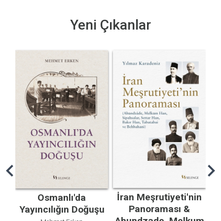
Yeni Çıkanlar
ir
S
hevron_left
chevron_rig
İran Meşrutiyeti'nin
Osmanlı'da
Panoraması &
Yayıncılığın Doğuşu
Ahundzade, Melkum