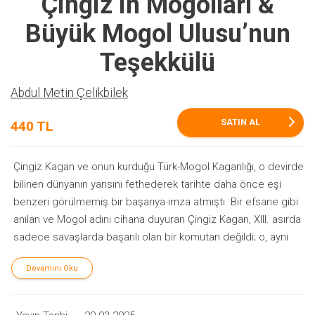
Çingiz’in Mogolları &
Büyük Mogol Ulusu’nun
Teşekkülü
Abdul Metin Çelikbilek
arrow_forward_ios
SATIN AL
440 TL
Çingiz Kagan ve onun kurduğu Türk-Mogol Kaganlığı, o devirde
bilinen dünyanın yarısını fethederek tarihte daha önce eşi
benzeri görülmemiş bir başarıya imza atmıştı. Bir efsane gibi
anılan ve Mogol adını cihana duyuran Çingiz Kagan, XIII. asırda
sadece savaşlarda başarılı olan bir komutan değildi; o, aynı
zamanda dağınık, sürekli birbiriyle mücadele eden ormanlı,
Devamını Oku
bozkırlı Türk ve Mogol boylarını bir çatı altında birleştiren,
Mogol toplumuna yeni nizam veren, yasa koyan, millî ve
kültürel kimlik kazandırarak Büyük Mogol Ulusu’nu meydana