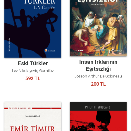
İnsan Irklarının
Eski Türkler
Eşitsizliği
Lev Nikolayeviç Gumilöv
Joseph Arthur De Gobineau
592 TL
200 TL