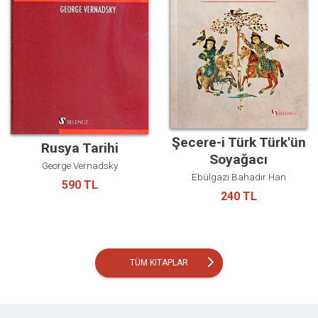
Şecere-i Türk Türk'ün
Rusya Tarihi
Soyağacı
George Vernadsky
Ebülgazi Bahadır Han
590 TL
240 TL
arrow_forward_ios
TÜM KITAPLAR