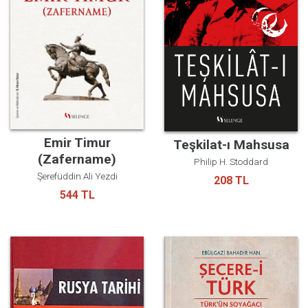
Emir Timur
Teşkilat-ı Mahsusa
(Zafername)
Philip H. Stoddard
Şerefüddin Ali Yezdi
208 TL
544 TL