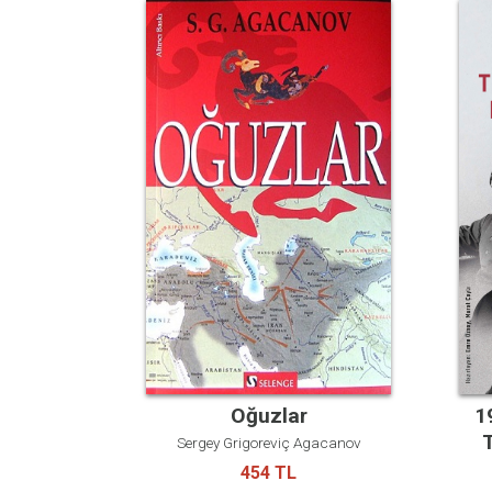
Oğuzlar
1
Sergey Grigoreviç Agacanov
454 TL