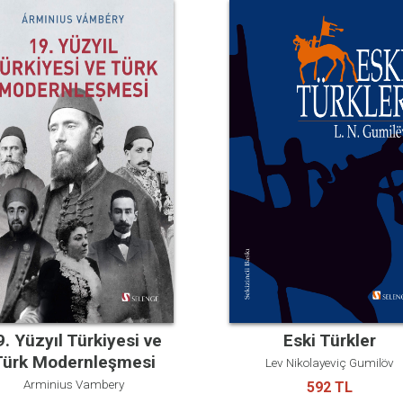
9. Yüzyıl Türkiyesi ve
Eski Türkler
Türk Modernleşmesi
Lev Nikolayeviç Gumilöv
Arminius Vambery
592 TL