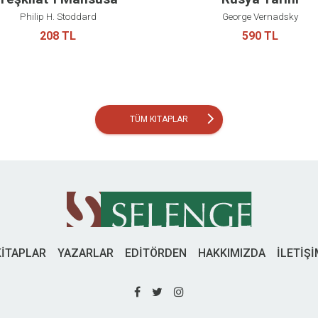
Philip H. Stoddard
George Vernadsky
208 TL
590 TL
arrow_forward_ios
TÜM KITAPLAR
KİTAPLAR
YAZARLAR
EDİTÖRDEN
HAKKIMIZDA
İLETİŞ