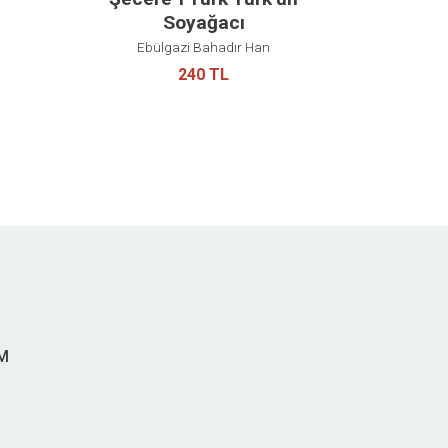
Soyağacı
Ebülgazi Bahadır Han
240 TL
İM