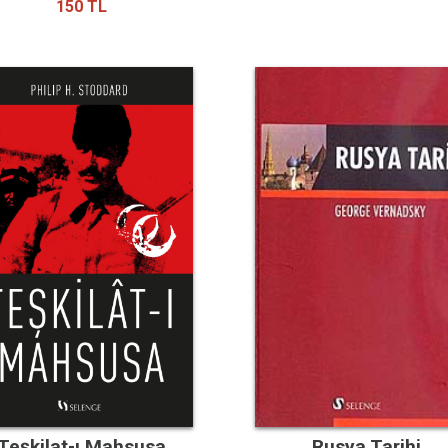
150 TL
Teşkilat-ı Mahsusa
Rusya Tarihi