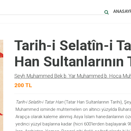
ANASAY
Tarih-i Selatîn-i T
Han Sultanlarının 
Şeyh Muhammed Bek b. Yar Muhammed b. Hoca M
200 TL
Tarih-i Selatîn-i Tatar Han
(Tatar Han Sultanlarının Tarihi)
Muhammed isminde muhtemelen on altıncı yüzyılda Buhara’d
Arapça olarak kaleme alınmış Asya İslam hanedanlarının özet
yedinci yüzyıl başlarına kadar (hicri 600’lerden başlayarak 90