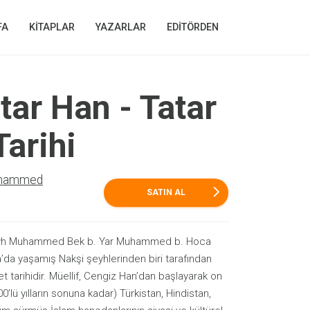
FA
KİTAPLAR
YAZARLAR
EDİTÖRDEN
atar Han - Tatar
Tarihi
uhammed
arrow_forward_ios
SATIN AL
, Şeyh Muhammed Bek b. Yar Muhammed b. Hoca
a yaşamış Nakşi şeyhlerinden biri tarafından
 tarihidir. Müellif, Cengiz Han’dan başlayarak on
0’lü yılların sonuna kadar) Türkistan, Hindistan,