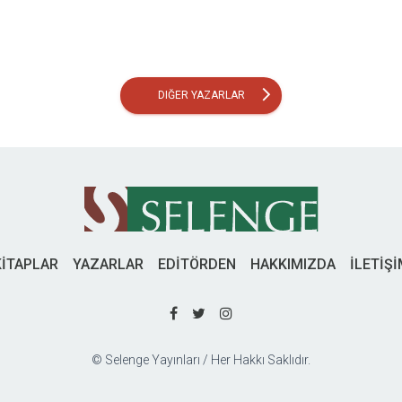
arrow_forward_ios
DIĞER YAZARLAR
KİTAPLAR
YAZARLAR
EDİTÖRDEN
HAKKIMIZDA
İLETİŞ
© Selenge Yayınları / Her Hakkı Saklıdır.